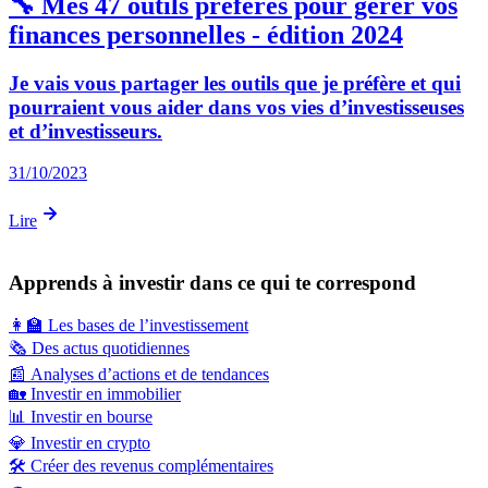
🔧 Mes 47 outils préférés pour gérer vos
finances personnelles - édition 2024
Je vais vous partager les outils que je préfère et qui
pourraient vous aider dans vos vies d’investisseuses
et d’investisseurs.
31/10/2023
Lire
Apprends à investir dans ce qui te correspond
👩‍🏫
Les bases de l’investissement
🗞️
Des actus quotidiennes
📰
Analyses d’actions et de tendances
🏡
Investir en immobilier
📊
Investir en bourse
💎
Investir en crypto
🛠️
Créer des revenus complémentaires