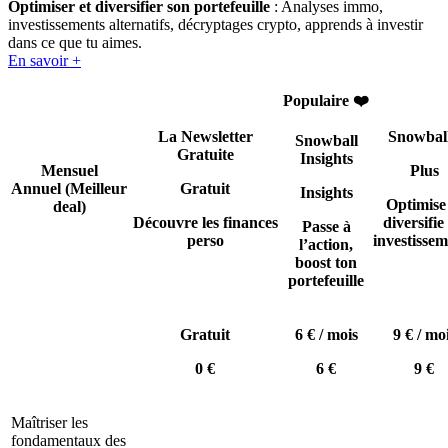
Optimiser et diversifier son portefeuille
: Analyses immo,
investissements alternatifs, décryptages crypto, apprends à investir
dans ce que tu aimes.
En savoir +
Populaire ❤️
La Newsletter
Snowbal
Snowball
Gratuite
Insights
Mensuel
Plus
Annuel
(Meilleur
Gratuit
Insights
Optimise
deal)
Découvre les finances
diversifie 
Passe à
perso
investissem
l’action,
boost ton
portefeuille
Gratuit
6 € / mois
9 € / mo
0 €
6 €
9 €
Maîtriser les
fondamentaux des