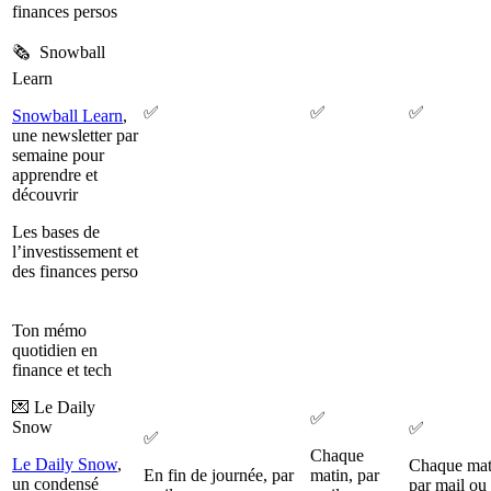
finances persos
🗞️ Snowball
Learn
✅
✅
✅
Snowball Learn
,
une newsletter par
semaine pour
apprendre et
découvrir
Les bases de
l’investissement et
des finances perso
Ton mémo
quotidien en
finance et tech
💌 Le Daily
✅
Snow
✅
✅
Chaque
Le Daily Snow
,
Chaque mat
En fin de journée, par
matin, par
un condensé
par mail ou