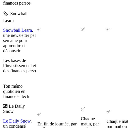
finances persos
🗞️ Snowball
Learn
✅
✅
✅
Snowball Learn
,
une newsletter par
semaine pour
apprendre et
découvrir
Les bases de
l’investissement et
des finances perso
Ton mémo
quotidien en
finance et tech
💌 Le Daily
✅
Snow
✅
✅
Chaque
Le Daily Snow
,
Chaque mat
En fin de journée, par
matin, par
un condensé
par mail ou