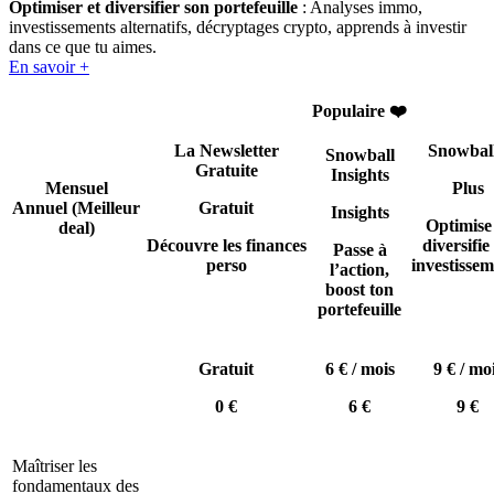
Optimiser et diversifier son portefeuille
: Analyses immo,
investissements alternatifs, décryptages crypto, apprends à investir
dans ce que tu aimes.
En savoir +
Populaire ❤️
La Newsletter
Snowbal
Snowball
Gratuite
Insights
Mensuel
Plus
Annuel
(Meilleur
Gratuit
Insights
Optimise
deal)
Découvre les finances
diversifie 
Passe à
perso
investissem
l’action,
boost ton
portefeuille
Gratuit
6 € / mois
9 € / mo
0 €
6 €
9 €
Maîtriser les
fondamentaux des