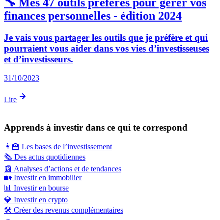
🔧 Mes 47 outils préférés pour gérer vos
finances personnelles - édition 2024
Je vais vous partager les outils que je préfère et qui
pourraient vous aider dans vos vies d’investisseuses
et d’investisseurs.
31/10/2023
Lire
Apprends à investir dans ce qui te correspond
👩‍🏫
Les bases de l’investissement
🗞️
Des actus quotidiennes
📰
Analyses d’actions et de tendances
🏡
Investir en immobilier
📊
Investir en bourse
💎
Investir en crypto
🛠️
Créer des revenus complémentaires