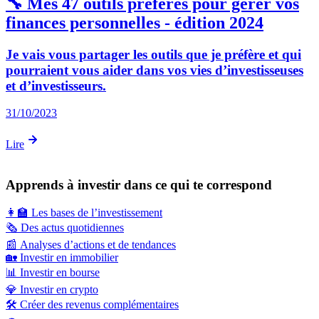
🔧 Mes 47 outils préférés pour gérer vos
finances personnelles - édition 2024
Je vais vous partager les outils que je préfère et qui
pourraient vous aider dans vos vies d’investisseuses
et d’investisseurs.
31/10/2023
Lire
Apprends à investir dans ce qui te correspond
👩‍🏫
Les bases de l’investissement
🗞️
Des actus quotidiennes
📰
Analyses d’actions et de tendances
🏡
Investir en immobilier
📊
Investir en bourse
💎
Investir en crypto
🛠️
Créer des revenus complémentaires