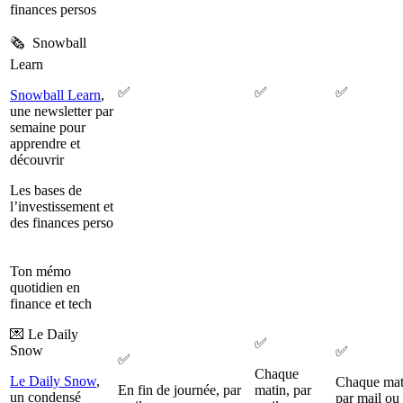
finances persos
🗞️ Snowball
Learn
✅
✅
✅
Snowball Learn
,
une newsletter par
semaine pour
apprendre et
découvrir
Les bases de
l’investissement et
des finances perso
Ton mémo
quotidien en
finance et tech
💌 Le Daily
✅
Snow
✅
✅
Chaque
Le Daily Snow
,
Chaque mat
En fin de journée, par
matin, par
un condensé
par mail ou