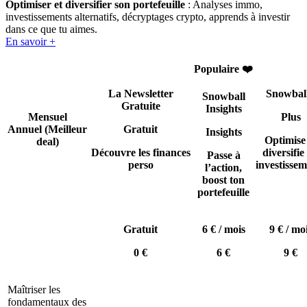
Optimiser et diversifier son portefeuille
: Analyses immo,
investissements alternatifs, décryptages crypto, apprends à investir
dans ce que tu aimes.
En savoir +
Populaire ❤️
La Newsletter
Snowbal
Snowball
Gratuite
Insights
Mensuel
Plus
Annuel
(Meilleur
Gratuit
Insights
Optimise
deal)
Découvre les finances
diversifie 
Passe à
perso
investissem
l’action,
boost ton
portefeuille
Gratuit
6 € / mois
9 € / mo
0 €
6 €
9 €
Maîtriser les
fondamentaux des