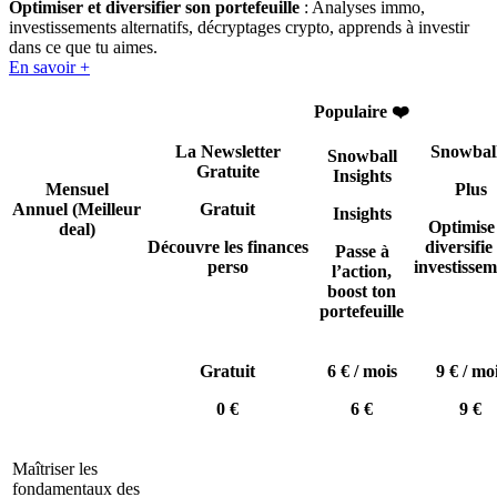
Optimiser et diversifier son portefeuille
: Analyses immo,
investissements alternatifs, décryptages crypto, apprends à investir
dans ce que tu aimes.
En savoir +
Populaire ❤️
La Newsletter
Snowbal
Snowball
Gratuite
Insights
Mensuel
Plus
Annuel
(Meilleur
Gratuit
Insights
Optimise
deal)
Découvre les finances
diversifie 
Passe à
perso
investissem
l’action,
boost ton
portefeuille
Gratuit
6 € / mois
9 € / mo
0 €
6 €
9 €
Maîtriser les
fondamentaux des