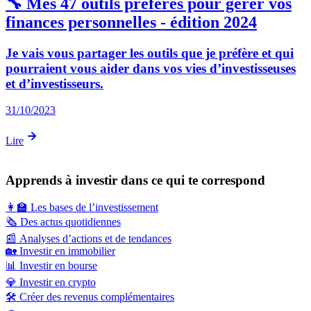
🔧 Mes 47 outils préférés pour gérer vos
finances personnelles - édition 2024
Je vais vous partager les outils que je préfère et qui
pourraient vous aider dans vos vies d’investisseuses
et d’investisseurs.
31/10/2023
Lire
Apprends à investir dans ce qui te correspond
👩‍🏫
Les bases de l’investissement
🗞️
Des actus quotidiennes
📰
Analyses d’actions et de tendances
🏡
Investir en immobilier
📊
Investir en bourse
💎
Investir en crypto
🛠️
Créer des revenus complémentaires