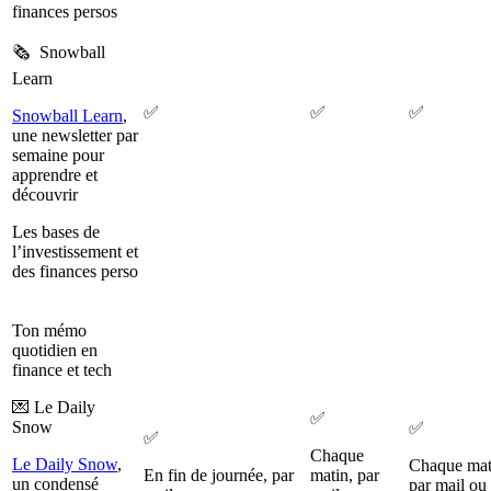
finances persos
🗞️ Snowball
Learn
✅
✅
✅
Snowball Learn
,
une newsletter par
semaine pour
apprendre et
découvrir
Les bases de
l’investissement et
des finances perso
Ton mémo
quotidien en
finance et tech
💌 Le Daily
✅
Snow
✅
✅
Chaque
Le Daily Snow
,
Chaque mat
En fin de journée, par
matin, par
un condensé
par mail ou