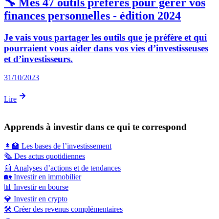
🔧 Mes 47 outils préférés pour gérer vos
finances personnelles - édition 2024
Je vais vous partager les outils que je préfère et qui
pourraient vous aider dans vos vies d’investisseuses
et d’investisseurs.
31/10/2023
Lire
Apprends à investir dans ce qui te correspond
👩‍🏫
Les bases de l’investissement
🗞️
Des actus quotidiennes
📰
Analyses d’actions et de tendances
🏡
Investir en immobilier
📊
Investir en bourse
💎
Investir en crypto
🛠️
Créer des revenus complémentaires