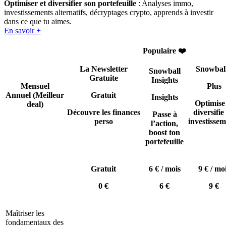
Optimiser et diversifier son portefeuille
: Analyses immo,
investissements alternatifs, décryptages crypto, apprends à investir
dans ce que tu aimes.
En savoir +
Populaire ❤️
La Newsletter
Snowbal
Snowball
Gratuite
Insights
Mensuel
Plus
Annuel
(Meilleur
Gratuit
Insights
Optimise
deal)
Découvre les finances
diversifie 
Passe à
perso
investissem
l’action,
boost ton
portefeuille
Gratuit
6 € / mois
9 € / mo
0 €
6 €
9 €
Maîtriser les
fondamentaux des