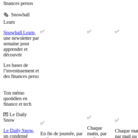
finances persos
🗞️ Snowball
Learn
✅
✅
✅
Snowball Learn
,
une newsletter par
semaine pour
apprendre et
découvrir
Les bases de
l’investissement et
des finances perso
Ton mémo
quotidien en
finance et tech
💌 Le Daily
✅
Snow
✅
✅
Chaque
Le Daily Snow
,
Chaque mat
En fin de journée, par
matin, par
un condensé
par mail ou