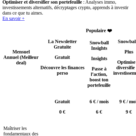
Optimiser et diversifier son portefeuille
: Analyses immo,
investissements alternatifs, décryptages crypto, apprends à investir
dans ce que tu aimes.
En savoir +
Populaire ❤️
La Newsletter
Snowbal
Snowball
Gratuite
Insights
Mensuel
Plus
Annuel
(Meilleur
Gratuit
Insights
Optimise
deal)
Découvre les finances
diversifie 
Passe à
perso
investissem
l’action,
boost ton
portefeuille
Gratuit
6 € / mois
9 € / mo
0 €
6 €
9 €
Maîtriser les
fondamentaux des