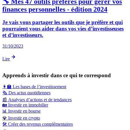
🔧 Mes 47 outils préférés pour gérer vos
finances personnelles - édition 2024
Je vais vous partager les outils que je préfère et qui
pourraient vous aider dans vos vies d’investisseuses
et d’investisseurs.
31/10/2023
Lire
Apprends à investir dans ce qui te correspond
👩‍🏫
Les bases de l’investissement
🗞️
Des actus quotidiennes
📰
Analyses d’actions et de tendances
🏡
Investir en immobilier
📊
Investir en bourse
💎
Investir en crypto
🛠️
Créer des revenus complémentaires