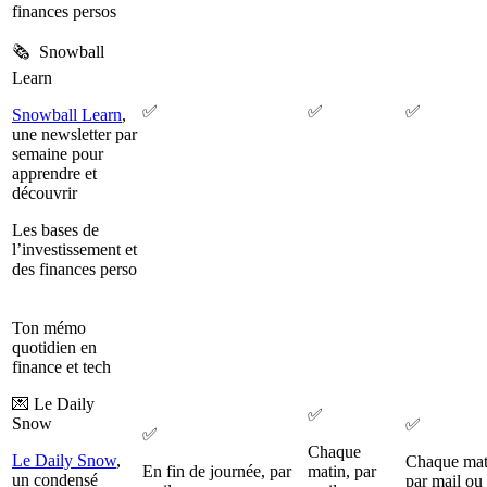
finances persos
🗞️ Snowball
Learn
✅
✅
✅
Snowball Learn
,
une newsletter par
semaine pour
apprendre et
découvrir
Les bases de
l’investissement et
des finances perso
Ton mémo
quotidien en
finance et tech
💌 Le Daily
✅
Snow
✅
✅
Chaque
Le Daily Snow
,
Chaque mat
En fin de journée, par
matin, par
un condensé
par mail ou