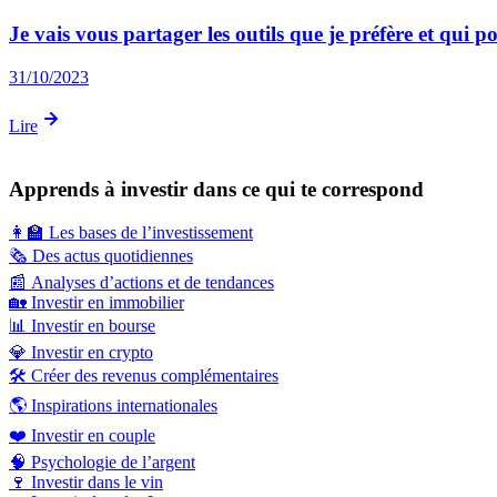
Je vais vous partager les outils que je préfère et qui p
31/10/2023
Lire
Apprends à investir dans ce qui te correspond
👩‍🏫
Les bases de l’investissement
🗞️
Des actus quotidiennes
📰
Analyses d’actions et de tendances
🏡
Investir en immobilier
📊
Investir en bourse
💎
Investir en crypto
🛠️
Créer des revenus complémentaires
🌎
Inspirations internationales
❤️
Investir en couple
🧠
Psychologie de l’argent
🍷
Investir dans le vin