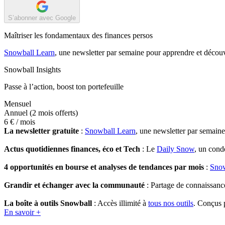
S’abonner avec Google
Maîtriser les fondamentaux des finances persos
Snowball Learn
, une newsletter par semaine pour apprendre et découv
Snowball Insights
Passe à l’action, boost ton portefeuille
Mensuel
Annuel
(2 mois offerts)
6 €
/ mois
La newsletter gratuite
:
Snowball Learn
, une newsletter par semain
Actus quotidiennes finances, éco et Tech
: Le
Daily Snow
, un cond
4 opportunités en bourse et analyses de tendances par mois
:
Snow
Grandir et échanger avec la communauté
: Partage de connaissanc
La boîte à outils Snowball
: Accès illimité à
tous nos outils
. Conçus p
En savoir +