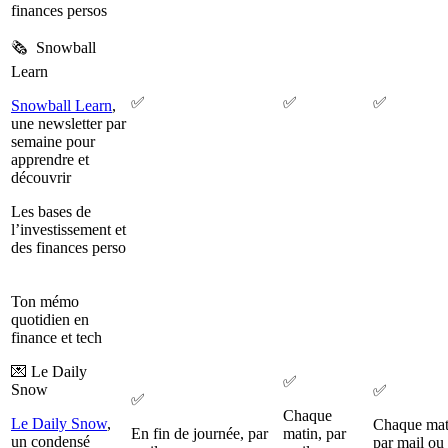
finances persos
🗞️ Snowball
Learn
✅
✅
✅
Snowball Learn
,
une newsletter par
semaine pour
apprendre et
découvrir
Les bases de
l’investissement et
des finances perso
Ton mémo
quotidien en
finance et tech
💌 Le Daily
✅
Snow
✅
✅
Chaque
Le Daily Snow
,
Chaque mat
En fin de journée, par
matin, par
un condensé
par mail ou