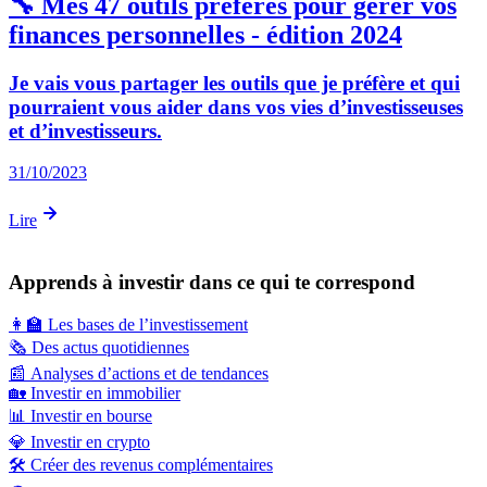
🔧 Mes 47 outils préférés pour gérer vos
finances personnelles - édition 2024
Je vais vous partager les outils que je préfère et qui
pourraient vous aider dans vos vies d’investisseuses
et d’investisseurs.
31/10/2023
Lire
Apprends à investir dans ce qui te correspond
👩‍🏫
Les bases de l’investissement
🗞️
Des actus quotidiennes
📰
Analyses d’actions et de tendances
🏡
Investir en immobilier
📊
Investir en bourse
💎
Investir en crypto
🛠️
Créer des revenus complémentaires