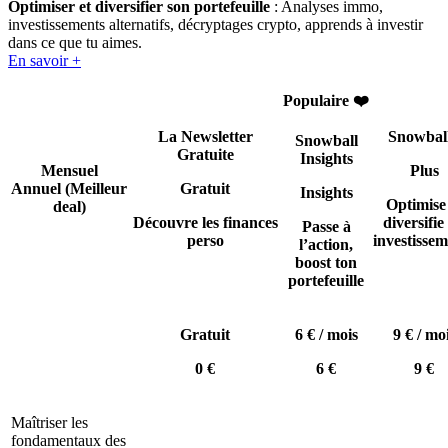
Optimiser et diversifier son portefeuille
: Analyses immo,
investissements alternatifs, décryptages crypto, apprends à investir
dans ce que tu aimes.
En savoir +
Populaire ❤️
La Newsletter
Snowbal
Snowball
Gratuite
Insights
Mensuel
Plus
Annuel
(Meilleur
Gratuit
Insights
Optimise
deal)
Découvre les finances
diversifie 
Passe à
perso
investissem
l’action,
boost ton
portefeuille
Gratuit
6 € / mois
9 € / mo
0 €
6 €
9 €
Maîtriser les
fondamentaux des