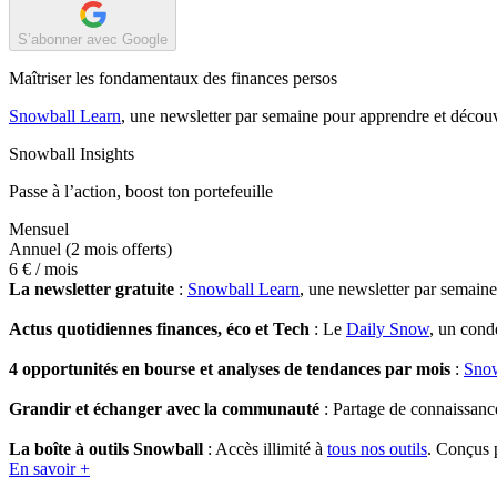
S’abonner avec Google
Maîtriser les fondamentaux des finances persos
Snowball Learn
, une newsletter par semaine pour apprendre et découv
Snowball Insights
Passe à l’action, boost ton portefeuille
Mensuel
Annuel
(2 mois offerts)
6 €
/ mois
La newsletter gratuite
:
Snowball Learn
, une newsletter par semain
Actus quotidiennes finances, éco et Tech
: Le
Daily Snow
, un cond
4 opportunités en bourse et analyses de tendances par mois
:
Snow
Grandir et échanger avec la communauté
: Partage de connaissanc
La boîte à outils Snowball
: Accès illimité à
tous nos outils
. Conçus p
En savoir +