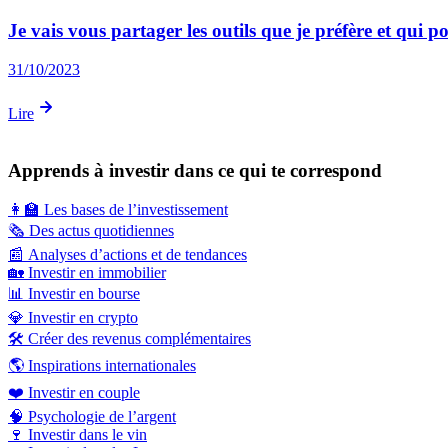
Je vais vous partager les outils que je préfère et qui p
31/10/2023
Lire
Apprends à investir dans ce qui te correspond
👩‍🏫
Les bases de l’investissement
🗞️
Des actus quotidiennes
📰
Analyses d’actions et de tendances
🏡
Investir en immobilier
📊
Investir en bourse
💎
Investir en crypto
🛠️
Créer des revenus complémentaires
🌎
Inspirations internationales
❤️
Investir en couple
🧠
Psychologie de l’argent
🍷
Investir dans le vin