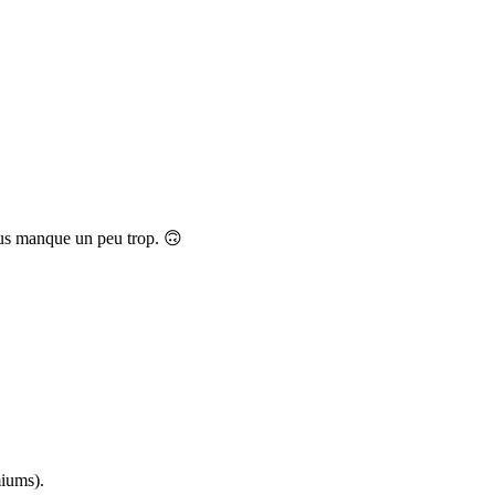
ous manque un peu trop. 🙃
miums).