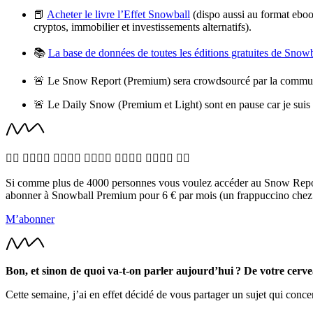
📕
Acheter le livre l’Effet Snowball
(dispo aussi au format eboo
cryptos, immobilier et investissements alternatifs).
📚
La base de données de toutes les éditions gratuites de Snow
🚨 Le Snow Report (Premium) sera crowdsourcé par la communa
🚨 Le Daily Snow (Premium et Light) sont en pause car je suis
🙋‍♀️ 🙋‍♂️🙋‍♀️ 🙋‍♂️🙋‍♀️ 🙋‍♂️🙋‍♀️ 🙋‍♂️🙋‍♀️ 🙋‍♂️🙋‍♀️ 🙋‍♂️
Si comme plus de 4000 personnes vous voulez accéder au Snow Report 
abonner à Snowball Premium pour 6 € par mois (un frappuccino chez S
M’abonner
Bon, et sinon de quoi va-t-on parler aujourd’hui ? De votre cerve
Cette semaine, j’ai en effet décidé de vous partager un sujet qui con