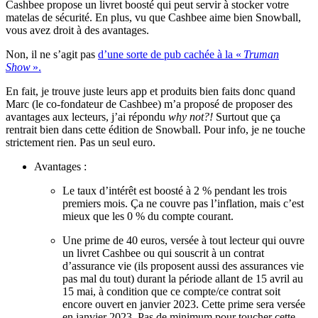
Cashbee propose un livret boosté qui peut servir à stocker votre
matelas de sécurité. En plus, vu que Cashbee aime bien Snowball,
vous avez droit à des avantages.
Non, il ne s’agit pas
d’une sorte de pub cachée à la «
Truman
Show
».
En fait, je trouve juste leurs app et produits bien faits donc quand
Marc (le co-fondateur de Cashbee) m’a proposé de proposer des
avantages aux lecteurs, j’ai répondu
why not?!
Surtout que ça
rentrait bien dans cette édition de Snowball. Pour info, je ne touche
strictement rien. Pas un seul euro.
Avantages :
Le taux d’intérêt est boosté à 2 % pendant les trois
premiers mois. Ça ne couvre pas l’inflation, mais c’est
mieux que les 0 % du compte courant.
Une prime de 40 euros, versée à tout lecteur qui ouvre
un livret Cashbee ou qui souscrit à un contrat
d’assurance vie (ils proposent aussi des assurances vie
pas mal du tout) durant la période allant de 15 avril au
15 mai, à condition que ce compte/ce contrat soit
encore ouvert en janvier 2023. Cette prime sera versée
en janvier 2023. Pas de minimum pour toucher cette