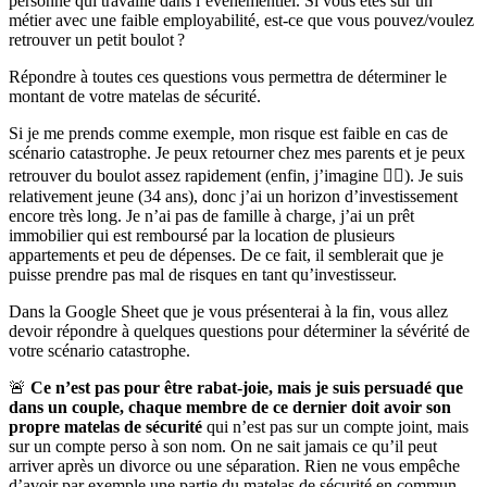
personne qui travaille dans l’événementiel. Si vous êtes sur un
métier avec une faible employabilité, est-ce que vous pouvez/voulez
retrouver un petit boulot ?
Répondre à toutes ces questions vous permettra de déterminer le
montant de votre matelas de sécurité.
Si je me prends comme exemple, mon risque est faible en cas de
scénario catastrophe. Je peux retourner chez mes parents et je peux
retrouver du boulot assez rapidement (enfin, j’imagine 🤷‍♂️). Je suis
relativement jeune (34 ans), donc j’ai un horizon d’investissement
encore très long. Je n’ai pas de famille à charge, j’ai un prêt
immobilier qui est remboursé par la location de plusieurs
appartements et peu de dépenses. De ce fait, il semblerait que je
puisse prendre pas mal de risques en tant qu’investisseur.
Dans la Google Sheet que je vous présenterai à la fin, vous allez
devoir répondre à quelques questions pour déterminer la sévérité de
votre scénario catastrophe.
🚨
Ce n’est pas pour être rabat-joie, mais je suis persuadé que
dans un couple, chaque membre de ce dernier doit avoir son
propre matelas de sécurité
qui n’est pas sur un compte joint, mais
sur un compte perso à son nom. On ne sait jamais ce qu’il peut
arriver après un divorce ou une séparation. Rien ne vous empêche
d’avoir par exemple une partie du matelas de sécurité en commun