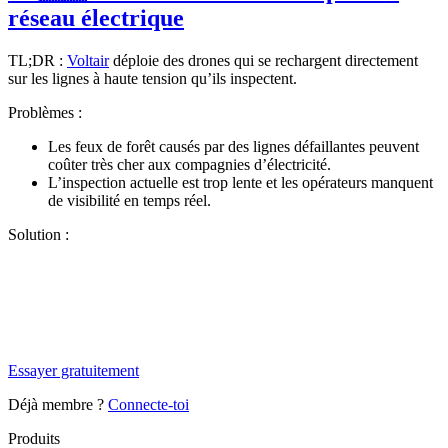
réseau électrique
TL;DR :
Voltair
déploie des drones qui se rechargent directement
sur les lignes à haute tension qu’ils inspectent.
Problèmes :
Les feux de forêt causés par des lignes défaillantes peuvent
coûter très cher aux compagnies d’électricité.
L’inspection actuelle est trop lente et les opérateurs manquent
de visibilité en temps réel.
Solution :
✨
Tu es à un flocon de débloquer cet article
Snowball+ gratuit pendant 14 jours.
Essayer gratuitement
Déjà membre ?
Connecte-toi
Produits