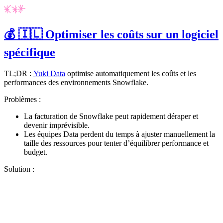
💰 🇮🇱 Optimiser les coûts sur un logiciel
spécifique
TL;DR :
Yuki Data
optimise automatiquement les coûts et les
performances des environnements
Snowflake
.
Problèmes :
La facturation de
Snowflake
peut rapidement déraper et
devenir imprévisible.
Les équipes
Data
perdent du temps à ajuster manuellement la
taille des ressources pour tenter d’équilibrer performance et
budget.
Solution :
✨
Tu es à un flocon de débloquer cet article
Snowball+ gratuit pendant 14 jours.