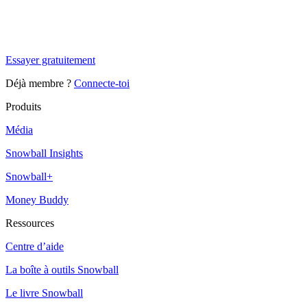
Tu es à un flocon de débloquer cet article
Snowball+ gratuit pendant 14 jours.
Essayer gratuitement
Déjà membre ?
Connecte-toi
Produits
Média
Snowball Insights
Snowball+
Money Buddy
Ressources
Centre d’aide
La boîte à outils Snowball
Le livre Snowball