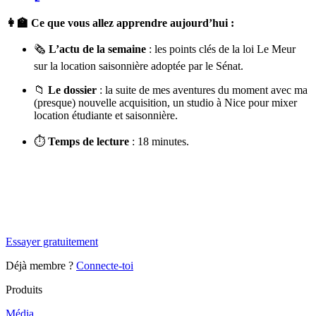
👩‍🏫 Ce que vous allez apprendre aujourd’hui :
🗞️
L’actu de la semaine
: les points clés de la loi Le Meur
sur la location saisonnière adoptée par le Sénat.
📁
Le dossier
: la suite de mes aventures du moment avec ma
(presque) nouvelle acquisition, un studio à Nice pour mixer
location étudiante et saisonnière.
⏱
Temps de lecture
: 18 minutes.
✨
Tu es à un flocon de débloquer cet article
Snowball+ gratuit pendant 14 jours.
Essayer gratuitement
Déjà membre ?
Connecte-toi
Produits
Média