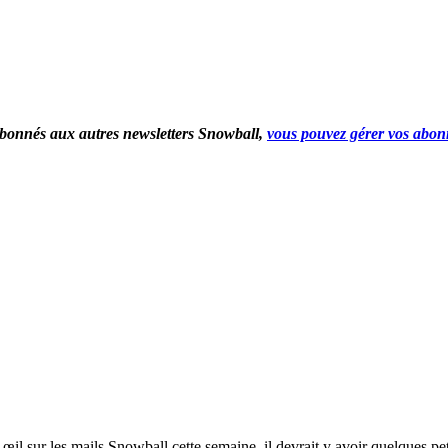
 abonnés aux autres newsletters Snowball,
vous pouvez gérer vos abon
l sur les mails Snowball cette semaine, il devrait y avoir quelques pet