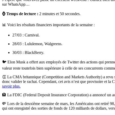
sur WhatsApp…
⌚️ Temps de lecture :
2 minutes et 50 secondes.
📊 Voici les résultats financiers importants de la semaine :
27/03 : Carnival.
28/03 : Lululemon, Walgreens.
30/03 : BlackBerry.
🐦 Elon Musk a offert aux employés de Twitter des actions qui prennent
valeur reste toutefois bien supérieure à celle de ses concurrents com
👏 La CMA britannique (Competition and Markets Authority) a revu son 
donc valider le rachat. Cependant, cet avis n’est que provisoire et la
savoir plus.
🏦 La FDIC (Federal Deposit Insurance Corporation) a annoncé un accor
💸 Lors de la deuxième semaine de mars, les Américains ont retiré 98,4
qui ont enregistré des sorties de fonds de 120 milliards de dollars, ve