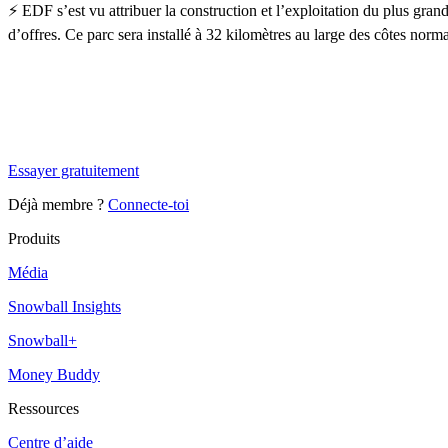
⚡️ EDF s’est vu attribuer la construction et l’exploitation du plus gr
d’offres. Ce parc sera installé à 32 kilomètres au large des côtes nor
✨
Tu es à un flocon de débloquer cet article
Snowball Insights gratuit pendant 14 jours.
Essayer gratuitement
Déjà membre ?
Connecte-toi
Produits
Média
Snowball Insights
Snowball+
Money Buddy
Ressources
Centre d’aide