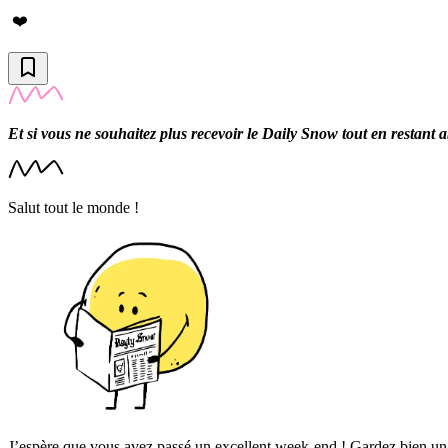
❤️
Et si vous ne souhaitez plus recevoir le Daily Snow tout en restant
Salut tout le monde !
J’espère que vous avez passé un excellent week-end ! Gardez bien un œi