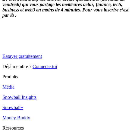
vendredi) qui vous partage les meilleures actus, finance, tech,
business et web3 en moins de 4 minutes. Pour vous inscrire c’est
par là :
✨
Tu es à un flocon de débloquer cet article
Snowball Insights gratuit pendant 14 jours.
Essayer gratuitement
Déjà membre ?
Connecte-toi
Produits
Média
Snowball Insights
Snowball+
Money Buddy
Ressources