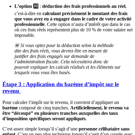
L’option 2️⃣
:
déduction des frais professionnels au réel
,
c’est-à-dire en
calculant précisément le montant des frais
que vous avez eu à engager dans le cadre de votre activité
professionnelle
. Cette option n’aura d’intérêt que dans le cas
où ces frais réels représentent plus de 10 % de votre salaire net
imposable.
🚨 Si vous optez pour la déduction selon la méthode
dite des frais réels, vous devrez être en mesure de
justifier des frais engagés sur demande de
l’administration fiscale. Cela nécessitera donc de
pouvoir expliquer les calculs réalisés et les éléments sur
lesquels vous vous êtes basés.
Étape 3 : Application du barème d’impôt sur le
revenu
Pour calculer l’impôt sur le revenu, il convient d’appliquer un
barème
composé de cinq tranches.
Artificiellement, le revenu va
être “découpé” en plusieurs tranches auxquelles des taux
d’imposition spécifiques seront appliqués
.
C’est assez simple lorsqu’il s’agit d’une
personne célibataire sans
enfant
. C’est un peu plus technique lorsqu’il s’agit d’un couple avec