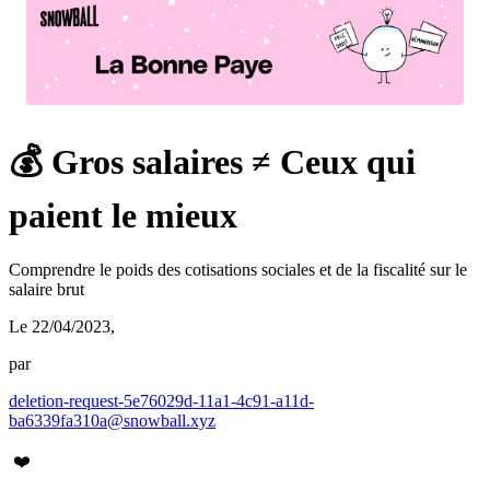
💰 Gros salaires ≠ Ceux qui
paient le mieux
Comprendre le poids des cotisations sociales et de la fiscalité sur le
salaire brut
Le 22/04/2023
,
par
deletion-request-5e76029d-11a1-4c91-a11d-
ba6339fa310a@snowball.xyz
❤️