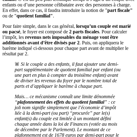
enfants ou d’une personne célibataire avec des personnes à charge.
En effet, dans ce cas, il faudra introduire la notion de "
part fiscale"
ou de "
quotient familial"
.
Pour faire simple, dans le cas général,
lorsqu’un couple est marié
ou pacsé
, le foyer est composé de
2 parts fiscales
. Pour calculer
l’impôt, les
revenus nets imposables du ménage vont être
additionnés avant d’être divisés par 2
. Puis, on appliquera le
barème indiqué ci-dessous pour chaque part avant de multiplier le
résultat par 2.
🚨
Si le couple a des enfants, il faut ajouter une demi-
part supplémentaire de quotient familial par enfant (ou
une part en plus à compter du troisième enfant) avant
de diviser les revenus du foyer par le nombre total de
parts et d’appliquer le barème à chaque part.
Mais… ce mécanisme connaît une limite dénommée
“
plafonnement des effets du quotient familial
” : ce
joli nom signifie simplement que l’économie d’impôt
liée à la demi-part (ou part) “procurée” par le(s)
enfant(s) du couple est limitée à un montant défini
chaque année dans la loi de Finances (votée au mois
de décembre par le Parlement). Le montant de ce
plafonnement est de 1678 euros par demi-part pour le