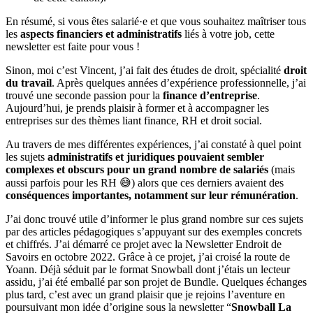
En résumé, si vous êtes salarié·e et que vous souhaitez maîtriser tous
les
aspects financiers et administratifs
liés à votre job, cette
newsletter est faite pour vous !
Sinon, moi c’est Vincent, j’ai fait des études de droit, spécialité
droit
du travail
. Après quelques années d’expérience professionnelle, j’ai
trouvé une seconde passion pour la
finance d’entreprise
.
Aujourd’hui, je prends plaisir à former et à accompagner les
entreprises sur des thèmes liant finance, RH et droit social.
Au travers de mes différentes expériences, j’ai constaté à quel point
les sujets
administratifs et juridiques pouvaient sembler
complexes et obscurs pour un grand nombre de salariés
(mais
aussi parfois pour les RH 😅) alors que ces derniers avaient des
conséquences importantes, notamment sur leur rémunération
.
J’ai donc trouvé utile d’informer le plus grand nombre sur ces sujets
par des articles pédagogiques s’appuyant sur des exemples concrets
et chiffrés. J’ai démarré ce projet avec la Newsletter Endroit de
Savoirs en octobre 2022. Grâce à ce projet, j’ai croisé la route de
Yoann. Déjà séduit par le format Snowball dont j’étais un lecteur
assidu, j’ai été emballé par son projet de Bundle. Quelques échanges
plus tard, c’est avec un grand plaisir que je rejoins l’aventure en
poursuivant mon idée d’origine sous la newsletter “
Snowball La