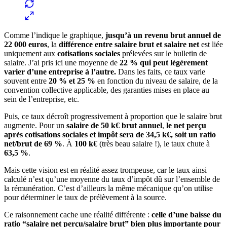
Comme l’indique le graphique,
jusqu’à un revenu brut annuel de
22 000 euros
, la
différence entre salaire brut et salaire net
est liée
uniquement aux
cotisations sociales
prélevées sur le bulletin de
salaire. J’ai pris ici une moyenne de
22 %
qui peut légèrement
varier d’une entreprise à l’autre.
Dans les faits, ce taux varie
souvent entre
20 % et 25 %
en fonction du niveau de salaire, de la
convention collective applicable, des garanties mises en place au
sein de l’entreprise, etc.
Puis, ce taux décroît progressivement à proportion que le salaire brut
augmente. Pour un
salaire de 50 k€ brut annuel
,
le net perçu
après cotisations sociales et impôt sera de 34,5 k€, soit un ratio
net/brut de 69 %
. À
100 k€
(très beau salaire !), le taux chute à
63,5 %
.
Mais cette vision est en réalité assez trompeuse, car le taux ainsi
calculé n’est qu’une moyenne du taux d’impôt dû sur l’ensemble de
la rémunération. C’est d’ailleurs la même mécanique qu’on utilise
pour déterminer le taux de prélèvement à la source.
Ce raisonnement cache une réalité différente :
celle d’une baisse du
ratio “salaire net perçu/salaire brut” bien plus importante pour