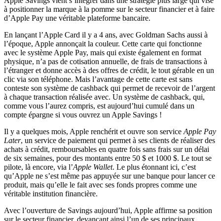
Apple Savings vient s’intégrer dans une stratégie plus large qui vise
à positionner la marque à la pomme sur le secteur financier et à faire
d’Apple Pay une véritable plateforme bancaire.
En lançant l’Apple Card il y a 4 ans, avec Goldman Sachs aussi à
l’époque, Apple annonçait la couleur. Cette carte qui fonctionne
avec le système Apple Pay, mais qui existe également en format
physique, n’a pas de cotisation annuelle, de frais de transactions à
l’étranger et donne accès à des offres de crédit, le tout gérable en un
clic via son téléphone. Mais l’avantage de cette carte est sans
conteste son système de cashback qui permet de recevoir de l’argent
à chaque transaction réalisée avec. Un système de cashback, qui,
comme vous l’aurez compris, est aujourd’hui cumulé dans un
compte épargne si vous ouvrez un Apple Savings !
Il y a quelques mois, Apple renchérit et ouvre son service
Apple Pay
Later
, un service de paiement qui permet à ses clients de réaliser des
achats à crédit, remboursables en quatre fois sans frais sur un délai
de six semaines, pour des montants entre 50 $ et 1000 $. Le tout se
pilote, là encore, via l’
Apple Wallet
. Le plus étonnant ici, c’est
qu’Apple ne s’est même pas appuyée sur une banque pour lancer ce
produit, mais qu’elle le fait avec ses fonds propres comme une
véritable institution financière.
Avec l’ouverture de Savings aujourd’hui, Apple affirme sa position
sur le secteur financier, devançant ainsi l’un de ses principaux