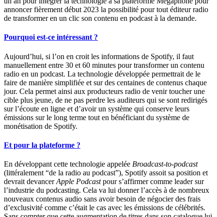
un an pour intégrer la technologie à sa plateforme Megaphone pour
annoncer fièrement début 2023 la possibilité pour tout éditeur radio
de transformer en un clic son contenu en podcast à la demande.
Pourquoi est-ce intéressant ?
Aujourd’hui, si l’on en croit les informations de Spotify, il faut
manuellement entre 30 et 60 minutes pour transformer un contenu
radio en un podcast. La technologie développée permettrait de le
faire de manière simplifiée et sur des centaines de contenus chaque
jour. Cela permet ainsi aux producteurs radio de venir toucher une
cible plus jeune, de ne pas perdre les auditeurs qui se sont redirigés
sur l’écoute en ligne et d’avoir un système qui conserve leurs
émissions sur le long terme tout en bénéficiant du système de
monétisation de Spotify.
Et pour la plateforme ?
En développant cette technologie appelée
Broadcast-to-podcast
(littéralement “de la radio au podcast”), Spotify assoit sa position et
devrait devancer
Apple Podcast
pour s’affirmer comme leader sur
l’industrie du podcasting. Cela va lui donner l’accès à de nombreux
nouveaux contenus audio sans avoir besoin de négocier des frais
d’exclusivité comme c’était le cas avec les émissions de célébrités.
Sans compter que cette augmentation de titres dans son catalogue lui