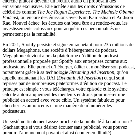
cherche plutôt à devenir un Netflix audio en proposant des
émissions exclusives. Elle achète ainsi les droits d’émissions de
célébrités comme
The Joe Rogan Experience
,
The Michelle Obama
Podcast
, ou encore des émissions avec Kim Kardashian et Addison
Rae. Nouvel échec, les écoutes ont beau être au rendez-vous, les
investissements colossaux pour acquérir ces personnalités ne
permettent pas la rentabilité.
En 2021, Spotify persiste et signe en rachetant pour 235 millions de
dollars Megaphone, une société d’hébergement de podcast.
Megaphone devient alors la plateforme d’édition de podcast
professionnelle proposée par Spotify aux entreprises comme aux
podcasteurs. Elle permet d’héberger, éditer et monétiser son podcast,
notamment grâce à sa technologie
Streaming Ad Insertion
, qu’on
appelle maintenant les DAI (
Dynamic Ad Insertion
) et qui sont
reprises par de nombreuses plateformes d’édition de podcast. Le
principe est simple : vous téléchargez votre épisode et le système
calcule automatiquement les meilleurs endroits pour insérer une
publicité en accord avec votre cible. Un système fabuleux pour
chercher les annonceurs et une manière de rémunérer les
podcasteurs.
Un système finalement assez proche de la publicité à la radio non ?
(Sachant que si vous désirez écouter sans publicité, vous pouvez
prendre l’abonnement payant et ainsi écouter en illimité).