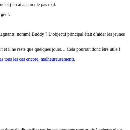
e et j’en ai accumulé pas mal.
rgent.
agnants, nommé Buddy ? L’objectif principal était d’aider les jeunes
t et il ne reste que quelques jours… Cela pourrait donc être utile !
 pas tous les cas encore, malheureusement).
 donc de diversifier ses investissements sans avoir à acheter plein