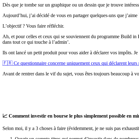
Dès que je tombe sur un graphique ou un dessin que je trouve intéres
Aujourd’hui, j’ai décidé de vous en partager quelques-uns que j’aime bi
L’objectif ? Vous faire réfléchir.
Ah, et pour celles et ceux qui se souviennent du programme Build in P
dans tout ce qui touche à l’admin’.
Ils ont lancé un petit produit pour vous aider à déclarer vos impôts. J
🇫🇷 Ce questionnaire concerne uniquement ceux qui déclarent leurs 
Avant de rentrer dans le vif du sujet, vous êtes toujours beaucoup à
📈 Comment investir en bourse le plus simplement possible en min
Selon moi, il y a 3 choses à faire (évidemment, je ne suis pas exhausti
Ouvrir un compte-titres qui permet d’investir dans de nombreuse