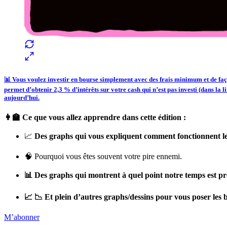
📊 Vous voulez investir en bourse simplement avec des frais minimum et de fa
permet d’obtenir 2,3 % d’intérêts sur votre cash qui n’est pas investi (dans la l
aujourd’hui.
👩‍🏫 Ce que vous allez apprendre dans cette édition :
📈
Des graphs qui vous expliquent comment fonctionnent le
🧠 Pourquoi vous êtes souvent votre pire ennemi.
📊 Des graphs qui montrent à quel point notre temps est pr
📈 📉 Et plein d’autres graphs/dessins pour vous poser les 
M’abonner