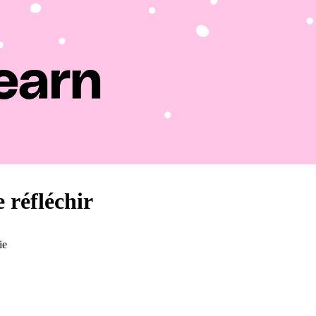
 réfléchir
ie