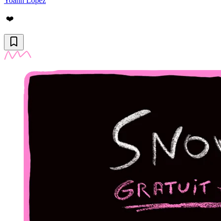
Yoann Lopez
❤️