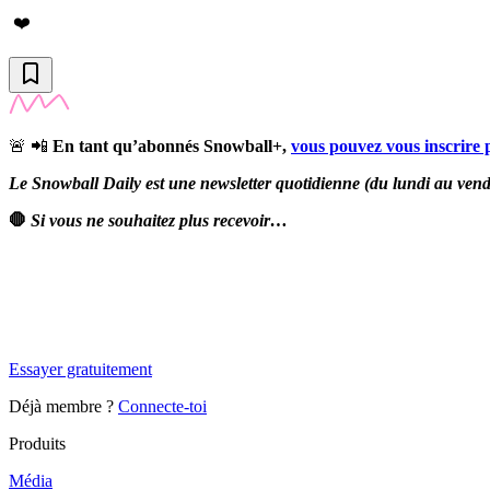
❤️
🚨 📲
En tant qu’abonnés Snowball+,
vous pouvez vous inscrire
Le Snowball Daily est une newsletter quotidienne (du lundi au vendre
🛑
Si vous ne souhaitez plus recevoir…
✨
Tu es à un flocon de débloquer cet article
Snowball Insights gratuit pendant 14 jours.
Essayer gratuitement
Déjà membre ?
Connecte-toi
Produits
Média