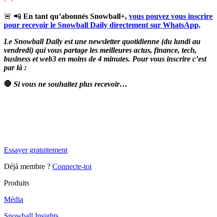
🚨 📲
En tant qu’abonnés Snowball+,
vous pouvez vous inscrire
pour recevoir le Snowball Daily directement sur WhatsApp
.
Le Snowball Daily est une newsletter quotidienne (du lundi au
vendredi) qui vous partage les meilleures actus, finance, tech,
business et web3 en moins de 4 minutes. Pour vous inscrire c’est
par là :
🛑
Si vous ne souhaitez plus recevoir…
✨
Tu es à un flocon de débloquer cet article
Snowball Insights gratuit pendant 14 jours.
Essayer gratuitement
Déjà membre ?
Connecte-toi
Produits
Média
Snowball Insights