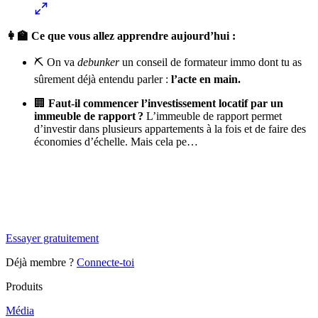
👩‍🏫 Ce que vous allez apprendre aujourd’hui :
⛏️ On va
debunker
un conseil de formateur immo dont tu as
sûrement déjà entendu parler :
l’acte en main.
🏢
Faut-il commencer l’investissement locatif par un
immeuble de rapport ?
L’immeuble de rapport permet
d’investir dans plusieurs appartements à la fois et de faire des
économies d’échelle. Mais cela pe…
✨
Tu es à un flocon de débloquer cet article
Snowball+ gratuit pendant 14 jours.
Essayer gratuitement
Déjà membre ?
Connecte-toi
Produits
Média