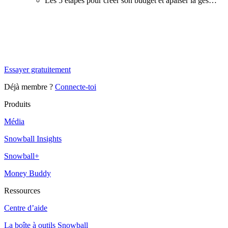
Les 5 étapes pour créer son budget et apaiser la ges…
✨
Tu es à un flocon de débloquer cet article
Snowball+ gratuit pendant 14 jours.
Essayer gratuitement
Déjà membre ?
Connecte-toi
Produits
Média
Snowball Insights
Snowball+
Money Buddy
Ressources
Centre d’aide
La boîte à outils Snowball