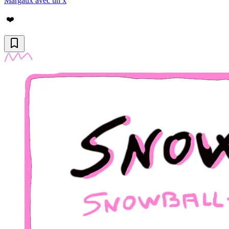
Margaux avec un x
❤️