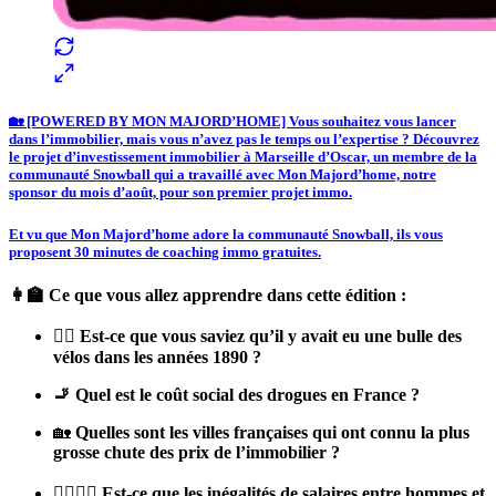
🏡 [POWERED BY MON MAJORD’HOME] Vous souhaitez vous lancer
dans l’immobilier, mais vous n’avez pas le temps ou l’expertise ? Découvrez
le projet d’investissement immobilier à Marseille d’Oscar, un membre de la
communauté Snowball qui a travaillé avec Mon Majord’home, notre
sponsor du mois d’août, pour son premier projet immo.
Et vu que Mon Majord’home adore la communauté Snowball, ils vous
proposent 30 minutes de coaching immo gratuites.
👩‍🏫 Ce que vous allez apprendre dans cette édition :
🚴‍♀️ Est-ce que vous saviez qu’il y avait eu une bulle des
vélos dans les années 1890 ?
🚬 Quel est le coût social des drogues en France ?
🏡
Quelles sont les villes françaises qui ont connu la plus
grosse chute des prix de l’immobilier ?
🙋‍♀️🙋‍♂️ Est-ce que les inégalités de salaires entre hommes et