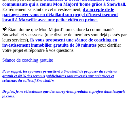
communauté qui a connu Mon Majord’home grâce à Snowball.
Extrêmement satisfait de cet investissement,
il a accepté de le
partager avec vous en détaillant son projet d’investissement
locatif à Marseille avec une petite vidéo en prime.
💝 Étant donné que Mon Majord’home adore la communauté
Snowball et vice-versa (une dizaine de membres sont déjà passés par
leurs services),
ils vous proposent une séance de coaching en
investissement immobilier gratuite de 30 minutes
pour clarifier
votre projet et répondre à vos questions.
Séance de coaching gratuite
Pour rappel, les sponsors permettent à Snowball de proposer du contenu
gratuit et 40 % des revenus publicitaires sont reversés aux créatrices et
créateurs du collectif Snowball+.
De plus, je ne sélectionne que des entreprises, produits et projets dans lesquels
je crois.