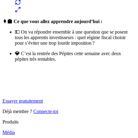
👩‍🏫 Ce que vous allez apprendre aujourd’hui :
💵 On va répondre ensemble à une question que se posent
tous les apprentis investisseurs : quel régime fiscal choisir
pour s’éviter une trop lourde imposition ?
💎
C’est la rentrée des Pépites cette semaine avec deux
pépites très rentables.
✨
Tu es à un flocon de débloquer cet article
Snowball+ gratuit pendant 14 jours.
Essayer gratuitement
Déjà membre ?
Connecte-toi
Produits
Média