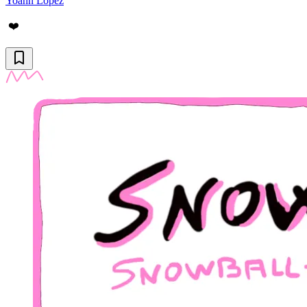
Yoann Lopez
❤️