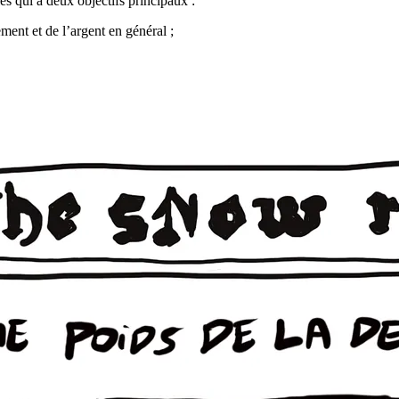
les qui a deux objectifs principaux :
ement et de l’argent en général ;