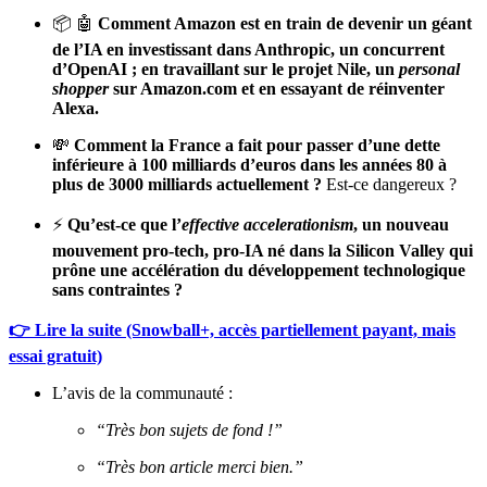
📦 🤖
Comment Amazon est en train de devenir un géant
de l’IA en investissant dans Anthropic, un concurrent
d’OpenAI ; en travaillant sur le projet Nile, un
personal
shopper
sur Amazon.com et en essayant de réinventer
Alexa.
💸
Comment la France a fait pour passer d’une dette
inférieure à 100 milliards d’euros dans les années 80 à
plus de 3000 milliards actuellement ?
Est-ce dangereux ?
⚡️
Qu’est-ce que l’
effective accelerationism
, un nouveau
mouvement pro-tech, pro-IA né dans la Silicon Valley qui
prône une accélération du développement technologique
sans contraintes ?
👉 Lire la suite (Snowball+, accès partiellement payant, mais
essai gratuit)
L’avis de la communauté :
“Très bon sujets de fond !”
“Très bon article merci bien.”