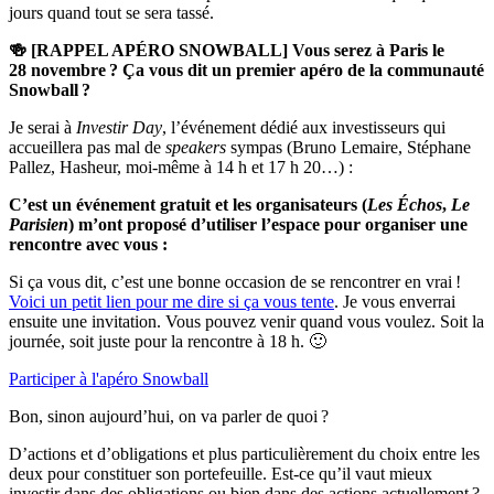
jours quand tout se sera tassé.
🍻 [RAPPEL APÉRO SNOWBALL] Vous serez à Paris le
28 novembre ? Ça vous dit un premier apéro de la communauté
Snowball ?
Je serai à
Investir Day
, l’événement dédié aux investisseurs qui
accueillera pas mal de
speakers
sympas (Bruno Lemaire, Stéphane
Pallez, Hasheur, moi-même à 14 h et 17 h 20…) :
C’est un événement gratuit et les organisateurs (
Les Échos
,
Le
Parisien
) m’ont proposé d’utiliser l’espace pour organiser une
rencontre avec vous :
Si ça vous dit, c’est une bonne occasion de se rencontrer en vrai !
Voici un petit lien pour me dire si ça vous tente
. Je vous enverrai
ensuite une invitation. Vous pouvez venir quand vous voulez. Soit la
journée, soit juste pour la rencontre à 18 h. 🙂
Participer à l'apéro Snowball
Bon, sinon aujourd’hui, on va parler de quoi ?
D’actions et d’obligations et plus particulièrement du choix entre les
deux pour constituer son portefeuille. Est-ce qu’il vaut mieux
investir dans des obligations ou bien dans des actions actuellement ?