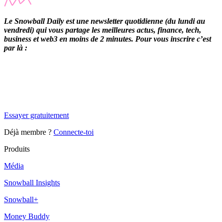
Le Snowball Daily est une newsletter quotidienne (du lundi au
vendredi) qui vous partage les meilleures actus, finance, tech,
business et web3 en moins de 2 minutes. Pour vous inscrire c’est
par là :
✨
Tu es à un flocon de débloquer cet article
Snowball Insights gratuit pendant 14 jours.
Essayer gratuitement
Déjà membre ?
Connecte-toi
Produits
Média
Snowball Insights
Snowball+
Money Buddy