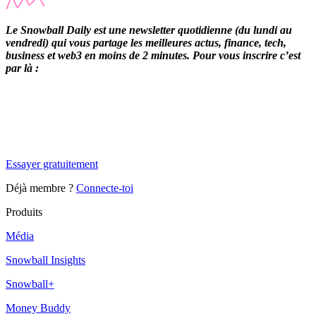
Le Snowball Daily est une newsletter quotidienne (du lundi au
vendredi) qui vous partage les meilleures actus, finance, tech,
business et web3 en moins de 2 minutes. Pour vous inscrire c’est
par là :
✨
Tu es à un flocon de débloquer cet article
Snowball Insights gratuit pendant 14 jours.
Essayer gratuitement
Déjà membre ?
Connecte-toi
Produits
Média
Snowball Insights
Snowball+
Money Buddy