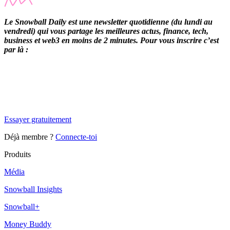
Le Snowball Daily est une newsletter quotidienne (du lundi au
vendredi) qui vous partage les meilleures actus, finance, tech,
business et web3 en moins de 2 minutes. Pour vous inscrire c’est
par là :
✨
Tu es à un flocon de débloquer cet article
Snowball Insights gratuit pendant 14 jours.
Essayer gratuitement
Déjà membre ?
Connecte-toi
Produits
Média
Snowball Insights
Snowball+
Money Buddy