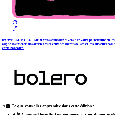
[POWERED BY BOLERO] Vous souhaitez diversifier votre portefeuille en invest
aligne les intérêts des artistes avec ceux des investisseuses et investisseurs c
carte bancaire.
👩‍🏫 Ce que vous allez apprendre dans cette édition :
👨‍🎤 Comment investir dans vos morceaux ou albums préfé