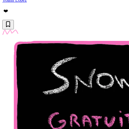
Yoann Lopez
❤️