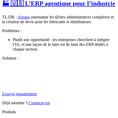
🏭 🇺🇸 L’ERP agentique pour l’industrie
TL;DR :
Arzana
automatise les tâches administratives complexes et
la création de devis pour les fabricants et distributeurs.
Problèmes :
Plutôt une opportunité : les entreprises cherchent à intégrer
l’IA, et une façon de le faire est de faire des ERP dédiés à
chaque secteur.
Solution :
✨
Tu es à un flocon de débloquer cet article
Snowball+ gratuit pendant 14 jours.
Essayer gratuitement
Déjà membre ?
Connecte-toi
Produits