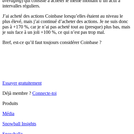
averaging
) qui consiste à acheter le même montant d’un actif à
intervalles réguliers.
J’ai acheté des actions Coinbase lorsqu’elles étaient au niveau le
plus élevé, mais j’ai continué d’acheter des actions. Je ne suis donc
pas à +170 %, car je n’ai pas acheté tout au (presque) plus bas, mais
je suis face à un joli +100 %, ce qui n’est pas trop mal.
Bref, est-ce qu’il faut toujours considérer Coinbase ?
✨
Tu es à un flocon de débloquer cet article
Snowball Insights gratuit pendant 14 jours.
Essayer gratuitement
Déjà membre ?
Connecte-toi
Produits
Média
Snowball Insights
Snowball+