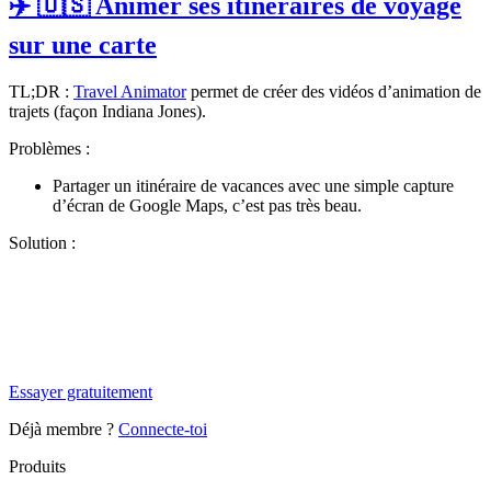
✈️ 🇺🇸 Animer ses itinéraires de voyage
sur une carte
TL;DR :
Travel Animator
permet de créer des vidéos d’animation de
trajets (façon
Indiana Jones
).
Problèmes :
Partager un itinéraire de vacances avec une simple capture
d’écran de Google Maps, c’est pas très beau.
Solution :
✨
Tu es à un flocon de débloquer cet article
Snowball+ gratuit pendant 14 jours.
Essayer gratuitement
Déjà membre ?
Connecte-toi
Produits