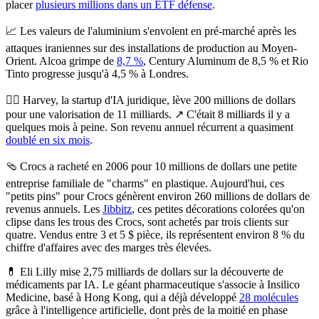
placer
plusieurs millions dans un ETF défense
.
📈
Les valeurs de l'aluminium s'envolent en pré-marché après les
attaques iraniennes sur des installations de production au Moyen-
Orient.
Alcoa grimpe de
8,7 %
, Century Aluminum de 8,5 % et Rio
Tinto progresse jusqu'à 4,5 % à Londres.
🧑‍⚖️
Harvey, la startup d'IA juridique, lève 200 millions de dollars
pour une valorisation de 11 milliards.
↗️ C'était 8 milliards il y a
quelques mois à peine. Son revenu annuel récurrent a quasiment
doublé en six mois
.
🩴
Crocs a racheté en 2006 pour 10 millions de dollars une petite
entreprise familiale de "charms" en plastique. Aujourd'hui, ces
"petits pins" pour Crocs génèrent environ 260 millions de dollars de
revenus annuels.
Les
Jibbitz
, ces petites décorations colorées qu'on
clipse dans les trous des Crocs, sont achetés par trois clients sur
quatre. Vendus entre 3 et 5 $ pièce, ils représentent environ 8 % du
chiffre d'affaires avec des marges très élevées.
💊
Eli Lilly mise 2,75 milliards de dollars sur la découverte de
médicaments par IA.
Le géant pharmaceutique s'associe à Insilico
Medicine, basé à Hong Kong, qui a déjà développé
28 molécules
grâce à l'intelligence artificielle, dont près de la moitié en phase