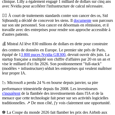
clinique. Lilly a également engagé 1 milliard de dollars sur cinq ans
avec Nvidia pour accélérer l'infrastructure de calcul nécessaire.
👩‍⚕️
À court de traitements standards contre son cancer des os, Sid
Sijbrandij a décidé de concevoir les siens.
Il
documente
son parcours
sur son site personnel. Son cancer est désormais en rémission, et il
travaille avec des entreprises pour rendre son approche accessible à
d'autres patients.
💰
Mistral AI lève 830 millions de dollars en dette pour construire
des centres de données en Europe.
Le premier site près de Paris,
équipé de 1
3 800 puces Nvidia GB300
, devrait ouvrir dès juin. La
startup française a multiplié son chiffre d'affaires par 20 en un an et
vise le milliard d'ici fin 2026. Son positionnement "full-stack"
(modèles + infrastructure) séduit les entreprises qui veulent maîtriser
leur propre IA.
📉
Microsoft a perdu 24 % en bourse depuis janvier, sa pire
performance trimestrielle depuis fin 2008.
Les investisseurs
s'inquiètent
de la flambée des investissements dans l'IA et de la
menace que cette technologie fait peser sur ses activités logicielles
traditionnelles. ↗️ De mon côté, j'y vois clairement une opportunité.
⚽️
La Coupe du monde 2026 fait flamber les prix des Airbnb aux