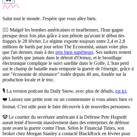
Salut tout le monde. J'espère que vous allez bien.
😵‍💫
Malgré les bombes américaines et israéliennes, l'Iran gagne
presque deux fois plus grâce à son pétrole qu'avant le début des
frappes le 28 février.
Le régime exporte toujours entre 2,4 et 2,8
millions de barils par jour selon The Economist, autant voire plus
que l'an dernier, mais à des
prix bien supérieurs
. Ses tankers restent
plus furtifs que jamais dans le détroit d'Ormuz, et le brouillage
électronique complique le suivi satellite dans le Golfe. L'Iran perd
sur le champ de bataille mais remporte la guerre de l'énergie, grâce à
une "économie de résistance" rodée depuis 40 ans, fondée sur la
production locale et le troc.
🎙️ La version podcast du Daily Snow, avec plus de détails,
est ici
.
❤️
Laissez une petite note ou un commentaire si vous aimez bien ce
format. C'est utile pour le faire découvrir à de nouvelles personnes.
🤡
Le courtier du secrétaire américain à la Défense Pete Hegseth
aurait tenté d'investir massivement dans des entreprises de défense
juste avant la guerre contre l'Iran.
Selon le Financial Times, son
broker chez Morgan Stanley a contacté BlackRock en février pour