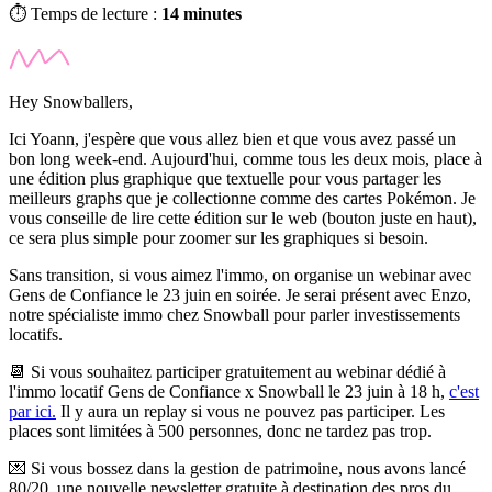
⏱️ Temps de lecture :
14 minutes
Hey Snowballers,
Ici Yoann, j'espère que vous allez bien et que vous avez passé un
bon long week-end. Aujourd'hui, comme tous les deux mois, place à
une édition plus graphique que textuelle pour vous partager les
meilleurs graphs que je collectionne comme des cartes Pokémon. Je
vous conseille de lire cette édition sur le web (bouton juste en haut),
ce sera plus simple pour zoomer sur les graphiques si besoin.
Sans transition, si vous aimez l'immo, on organise un
webinar
avec
Gens de Confiance le 23 juin en soirée. Je serai présent avec Enzo,
notre spécialiste immo chez Snowball pour parler investissements
locatifs.
📆
Si vous souhaitez participer gratuitement au
webinar
dédié à
l'immo locatif Gens de Confiance x Snowball le 23 juin à 18 h,
c'est
par ici.
Il y aura un
replay
si vous ne pouvez pas participer. Les
places sont limitées à 500 personnes, donc ne tardez pas trop.
💌 Si vous bossez dans la gestion de patrimoine,
nous avons lancé
80/20, une nouvelle newsletter gratuite à destination des pros du