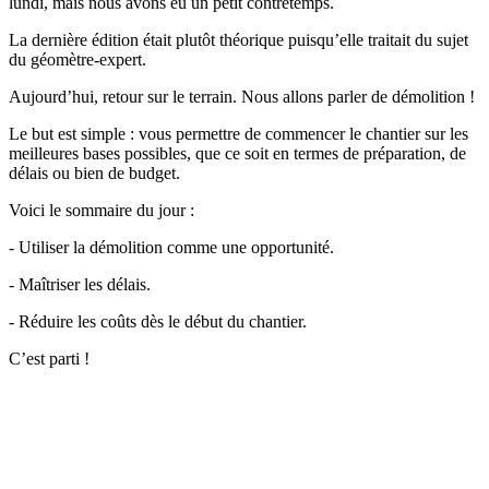
lundi, mais nous avons eu un petit contretemps.
La dernière édition était plutôt théorique puisqu’elle traitait du sujet
du géomètre-expert.
Aujourd’hui, retour sur le terrain. Nous allons parler de démolition !
Le but est simple : vous permettre de commencer le chantier sur les
meilleures bases possibles, que ce soit en termes de préparation, de
délais ou bien de budget.
Voici le sommaire du jour :
- Utiliser la démolition comme une opportunité.
- Maîtriser les délais.
- Réduire les coûts dès le début du chantier.
C’est parti !
✨
Tu es à un flocon de débloquer cet article
Snowball+ gratuit pendant 14 jours.