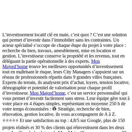
L’investissement locatif clé en main, c’est quoi ? C’est une solution
qui permet d’investir dans l’immobilier sans les contraintes.
Un
acteur spécialisé s’occupe de chaque étape du projet à votre place :
recherche du bien, travaux, ameublement, mise en location et
gestion.
L’investisseur conserve la propriété et les revenus, tout en
déléguant la partie opérationnelle à des experts.
Mon
Majord’home
trouve les meilleures opportunités d’investissement
tout en maîtrisant le risque, leurs City Managers s’appuient sur un
réseau de professionnels répartis dans 9 grandes villes françaises.
Experts du terrain, ils analysent prix d’achat, loyers, tension locative,
démographie et potentiel de valorisation pour chaque profil
d’investisseur.
Mon Majord’home
,
c’est un service personnalisé
qui
vous permet d’investir facilement sans stress
. Leur équipe gère tout à
votre place en 4 étapes simples, représentant en moyenne 250 h de
votre temps économisées :
👷 Stratégie, recherche de bien,
rénovation, gestion locative, ils vous accompagnent de A à Z.
⭐️⭐️⭐️⭐️⭐️ Et une satisfaction au top :
4,8/5 sur Google, plus de 150
projets réalisés et 30 % des clients qui réinvestissent dans les deux