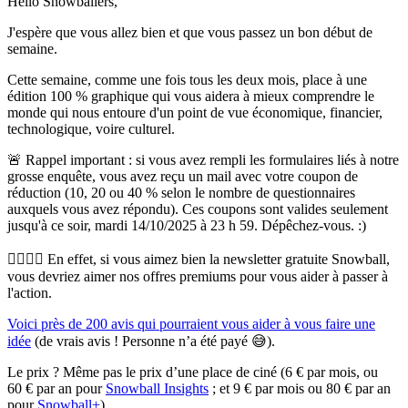
Hello Snowballers,
J'espère que vous allez bien et que vous passez un bon début de
semaine.
Cette semaine, comme une fois tous les deux mois, place à une
édition 100 % graphique qui vous aidera à mieux comprendre le
monde qui nous entoure d'un point de vue économique, financier,
technologique, voire culturel.
🚨
Rappel important :
si vous avez rempli les formulaires liés à notre
grosse enquête, vous avez reçu un mail avec votre coupon de
réduction (10, 20 ou 40 % selon le nombre de questionnaires
auxquels vous avez répondu).
Ces coupons sont valides seulement
jusqu'à ce soir, mardi 14/10/2025 à 23 h 59. Dépêchez-vous. :)
🙋‍♂️🙋‍♀️ En effet, si vous aimez bien la newsletter gratuite Snowball,
vous devriez aimer nos offres premiums pour vous aider à passer à
l'action.
Voici près de 200 avis qui pourraient vous aider à vous faire une
idée
(de vrais avis ! Personne n’a été payé 😅).
Le prix ? Même pas le prix d’une place de ciné (6 € par mois, ou
60 € par an pour
Snowball Insights
; et 9 € par mois ou 80 € par an
pour
Snowball+
).