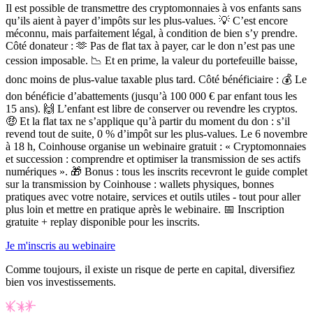
Il est possible de transmettre des cryptomonnaies à vos enfants sans
qu’ils aient à payer d’impôts sur les plus-values.
💡 C’est encore
méconnu, mais parfaitement légal, à condition de bien s’y prendre.
Côté donateur :
🫶
Pas de
flat tax
à payer, car le don n’est pas une
cession imposable.
📉 Et en prime,
la valeur du portefeuille baisse,
donc moins de plus-value taxable
plus tard.
Côté bénéficiaire :
💰 Le
don bénéficie d’abattements (jusqu’à 100 000 € par enfant tous les
15 ans). 🙌 L’enfant est libre de conserver ou revendre les cryptos.
🤑
Et la
flat tax
ne s’applique qu’à partir du moment du don : s’il
revend tout de suite, 0 % d’impôt sur les plus-values. Le 6 novembre
à 18 h, Coinhouse organise un webinaire gratuit : « Cryptomonnaies
et succession : comprendre et optimiser la transmission de ses actifs
numériques ».
🎁
Bonus : tous les inscrits recevront le guide complet
sur la transmission
by Coinhouse
:
wallets
physiques, bonnes
pratiques avec votre notaire, services et outils utiles - tout pour aller
plus loin et mettre en pratique après le webinaire. 📅
Inscription
gratuite +
replay
disponible pour les inscrits.
Je m'inscris au webinaire
Comme toujours, il existe un risque de perte en capital, diversifiez
bien vos investissements.