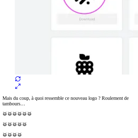
Mais du coup, à quoi ressemble ce nouveau logo ? Roulement de
tambours…
🥁🥁🥁🥁🥁🥁
🥁🥁🥁🥁🥁
🥁🥁🥁🥁