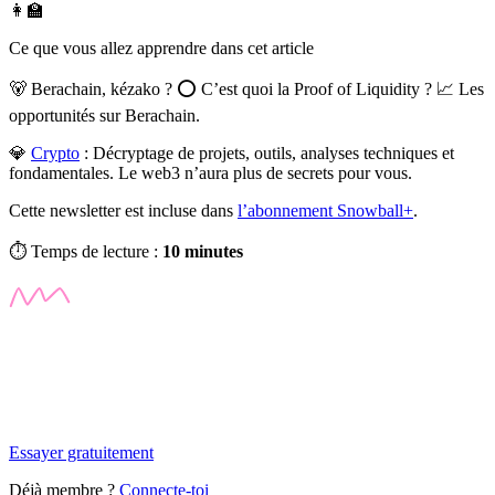
👩‍🏫
Ce que vous allez apprendre dans cet article
🐻 Berachain, kézako ? ⭕ C’est quoi la Proof of Liquidity ? 📈 Les
opportunités sur Berachain.
💎
Crypto
:
Décryptage de projets, outils, analyses techniques et
fondamentales. Le web3 n’aura plus de secrets pour vous.
Cette newsletter est incluse dans
l’abonnement Snowball+
.
⏱️ Temps de lecture :
10 minutes
✨
Tu es à un flocon de débloquer cet article
Snowball+ gratuit pendant 14 jours.
Essayer gratuitement
Déjà membre ?
Connecte-toi