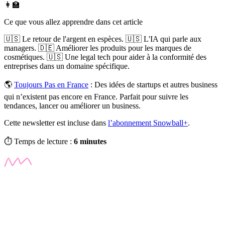
👩‍🏫
Ce que vous allez apprendre dans cet article
🇺🇸 Le retour de l'argent en espèces. 🇺🇸 L'IA qui parle aux
managers. 🇩🇪 Améliorer les produits pour les marques de
cosmétiques. 🇺🇸 Une legal tech pour aider à la conformité des
entreprises dans un domaine spécifique.
🌎
Toujours Pas en France
:
Des idées de startups et autres business
qui n’existent pas encore en France. Parfait pour suivre les
tendances, lancer ou améliorer un business.
Cette newsletter est incluse dans
l’abonnement Snowball+
.
⏱️ Temps de lecture :
6 minutes
✨
Tu es à un flocon de débloquer cet article
Snowball+ gratuit pendant 14 jours.