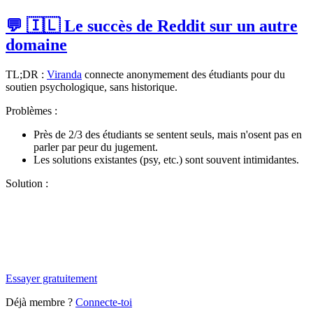
💬 🇮🇱 Le succès de Reddit sur un autre
domaine
TL;DR :
Viranda
connecte anonymement des étudiants pour du
soutien psychologique, sans historique.
Problèmes :
Près de 2/3 des étudiants se sentent seuls, mais n'osent pas en
parler par peur du jugement.
Les solutions existantes (psy, etc.) sont souvent intimidantes.
Solution :
✨
Tu es à un flocon de débloquer cet article
Snowball+ gratuit pendant 14 jours.
Essayer gratuitement
Déjà membre ?
Connecte-toi