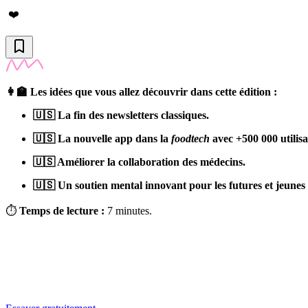
❤️
👩‍🏫 Les idées que vous allez découvrir dans cette édition :
🇺🇸 La fin des newsletters classiques.
🇺🇸 La nouvelle app dans la
foodtech
avec +500 000 utilisa
🇺🇸 Améliorer la collaboration des médecins.
🇺🇸 Un soutien mental innovant pour les futures et jeune
⏱
Temps de lecture :
7 minutes.
✨
Tu es à un flocon de débloquer cet article
Snowball+ gratuit pendant 14 jours.