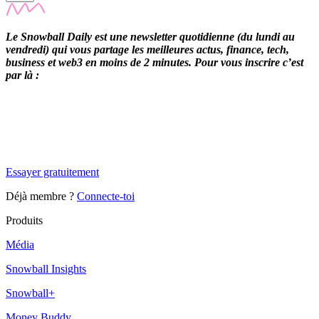
Le Snowball Daily est une newsletter quotidienne (du lundi au
vendredi) qui vous partage les meilleures actus, finance, tech,
business et web3 en moins de 2 minutes. Pour vous inscrire c’est
par là :
✨
Tu es à un flocon de débloquer cet article
Snowball Insights gratuit pendant 14 jours.
Essayer gratuitement
Déjà membre ?
Connecte-toi
Produits
Média
Snowball Insights
Snowball+
Money Buddy