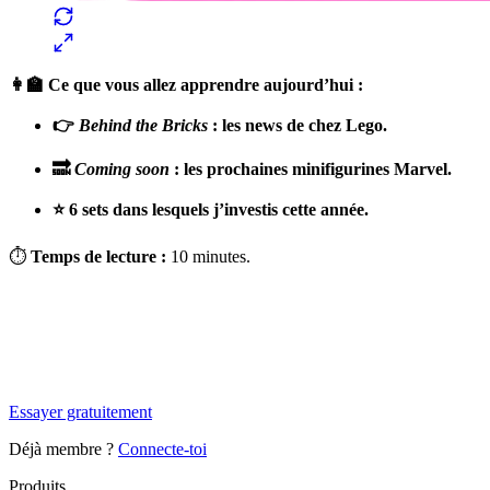
👩‍🏫 Ce que vous allez apprendre aujourd’hui :
👉
Behind the Bricks
: les news de chez Lego.
🔜
Coming soon
: les prochaines minifigurines Marvel.
⭐️ 6 sets dans lesquels j’investis cette année.
⏱
Temps de lecture :
10 minutes.
✨
Tu es à un flocon de débloquer cet article
Snowball+ gratuit pendant 14 jours.
Essayer gratuitement
Déjà membre ?
Connecte-toi
Produits