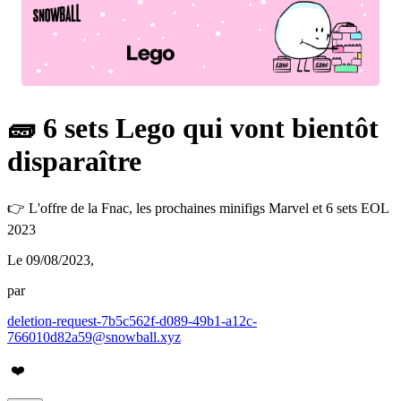
🧱 6 sets Lego qui vont bientôt
disparaître
👉 L'offre de la Fnac, les prochaines minifigs Marvel et 6 sets EOL
2023
Le 09/08/2023
,
par
deletion-request-7b5c562f-d089-49b1-a12c-
766010d82a59@snowball.xyz
❤️