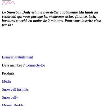
Le Snowball Daily est une newsletter quotidienne (du lundi au
vendredi) qui vous partage les meilleures actus, finance, tech,
business et web3 en moins de 2 minutes. Pour vous inscrire c’est
par là :
✨
Tu es à un flocon de débloquer cet article
Snowball Insights gratuit pendant 14 jours.
Essayer gratuitement
Déjà membre ?
Connecte-toi
Produits
Média
Snowball Insights
Snowball+
Money Buddy