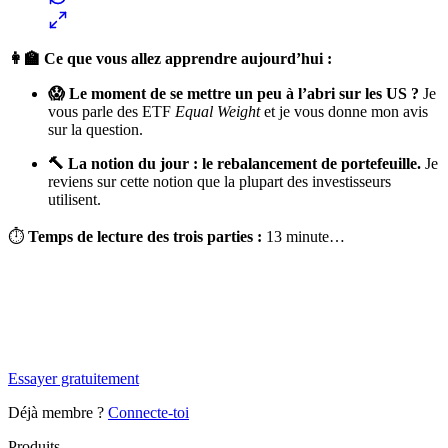
👩‍🏫 Ce que vous allez apprendre aujourd’hui :
😱 Le moment de se mettre un peu à l’abri sur les US ?
Je
vous parle des ETF
Equal Weight
et je vous donne mon avis
sur la question.
🔨 La notion du jour : le rebalancement de portefeuille.
Je
reviens sur cette notion que la plupart des investisseurs
utilisent.
⏱
Temps de lecture des trois parties :
13 minute…
✨
Tu es à un flocon de débloquer cet article
Snowball+ gratuit pendant 14 jours.
Essayer gratuitement
Déjà membre ?
Connecte-toi
Produits