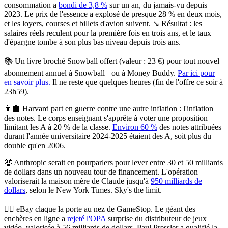
consommation a
bondi de 3,8 %
sur un an, du jamais-vu depuis
2023. Le prix de l'essence a explosé de presque 28 % en deux mois,
et les loyers, courses et billets d'avion suivent. ↘️ Résultat : les
salaires réels reculent pour la première fois en trois ans, et le taux
d'épargne tombe à son plus bas niveau depuis trois ans.
📚
Un livre broché Snowball offert (valeur : 23 €)
pour tout nouvel
abonnement annuel à Snowball+ ou à Money Buddy.
Par ici pour
en savoir plus.
Il ne reste que quelques heures (fin de l'offre ce soir à
23h59).
👩‍🏫
Harvard part en guerre contre une autre inflation : l'inflation
des notes.
Le corps enseignant s'apprête à voter une proposition
limitant les A à 20 % de la classe.
Environ 60 %
des notes attribuées
durant l'année universitaire 2024-2025 étaient des A, soit plus du
double qu'en 2006.
🤑
Anthropic serait en pourparlers pour lever entre 30 et 50 milliards
de dollars dans un nouveau tour de financement.
L'opération
valoriserait la maison mère de Claude jusqu'à
950 milliards de
dollars
, selon le New York Times. Sky's the limit.
🙂‍↔️
eBay claque la porte au nez de GameStop.
Le géant des
enchères en ligne a
rejeté l'OPA
surprise du distributeur de jeux
vidéo, valorisée à 56 milliards de dollars. Paul Pressler a qualifié la