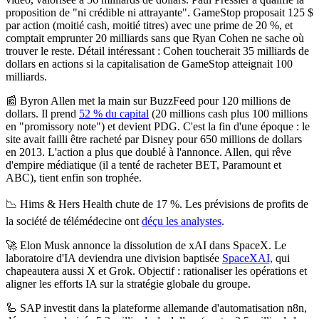
proposition de "ni crédible ni attrayante". GameStop proposait 125 $
par action (moitié cash, moitié titres) avec une prime de 20 %, et
comptait emprunter 20 milliards sans que Ryan Cohen ne sache où
trouver le reste. Détail intéressant : Cohen toucherait 35 milliards de
dollars en actions si la capitalisation de GameStop atteignait 100
milliards.
📰
Byron Allen met la main sur BuzzFeed pour 120 millions de
dollars.
Il prend
52 % du capital
(20 millions cash plus 100 millions
en "promissory note") et devient PDG. C'est la fin d'une époque : le
site avait failli être racheté par Disney pour 650 millions de dollars
en 2013. L'action a plus que doublé à l'annonce. Allen, qui rêve
d'empire médiatique (il a tenté de racheter BET, Paramount et
ABC), tient enfin son trophée.
📉
Hims & Hers Health chute de 17 %.
Les prévisions de profits de
la société de télémédecine ont
déçu les analystes
.
🚀
Elon Musk annonce la dissolution de xAI dans SpaceX.
Le
laboratoire d'IA deviendra une division baptisée
SpaceXAI,
qui
chapeautera aussi X et Grok. Objectif : rationaliser les opérations et
aligner les efforts IA sur la stratégie globale du groupe.
🦾
SAP investit dans la plateforme allemande d'automatisation n8n,