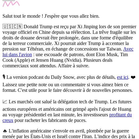
Salut tout le monde ! J'espère que vous allez bien.
🇺🇸🇨🇳
Donald Trump est reçu par Xi Jinping lors de son premier
voyage officiel en Chine depuis sa réélection.
La trêve fragile sur les
droits de douane devrait être prolongée, dans une forme d'équilibre
de la terreur commerciale. Xi pourrait aider Trump à accentuer la
pression sur Téhéran, en échange de concessions sur Taïwan.
Avec
lui dans l'avion
: une escouade de patrons, dont Elon Musk, Tim
Cook (Apple) et Jensen Huang (Nvidia). Plusieurs deals
commerciaux sont attendus. Affaire à suivre.
🎙️
La version podcast du Daily Snow, avec plus de détails,
est ici
.
❤️
Laissez une petite note ou un commentaire si vous aimez bien ce
format. C'est utile pour le faire découvrir à de nouvelles personnes.
📈
Les marchés ont salué la délégation tech de Trump.
Les futures
actions européens et américains ont grimpé après l'ajout de Huang
au voyage présidentiel en last minute, les investisseurs
profitant du
creux
pour racheter les fabricants de puces.
🔥
L'inflation américaine s'envole en avril, plombée par la guerre
menée par les États-Unis et Israël contre l'Iran.
L'indice des prix à la