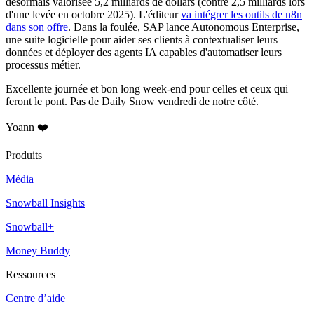
désormais valorisée 5,2 milliards de dollars
(contre 2,5 milliards lors
d'une levée en octobre 2025). L'éditeur
va intégrer les outils de n8n
dans son offre
. Dans la foulée, SAP lance Autonomous Enterprise,
une suite logicielle pour aider ses clients à contextualiser leurs
données et déployer des agents IA capables d'automatiser leurs
processus métier.
Excellente journée et bon long week-end pour celles et ceux qui
feront le pont. Pas de Daily Snow vendredi de notre côté.
Yoann ❤️
Produits
Média
Snowball Insights
Snowball+
Money Buddy
Ressources
Centre d’aide